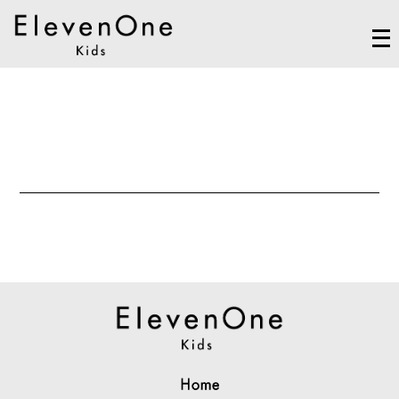
メ
ニ
ュ
ー
を
開
く