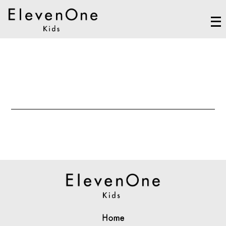
メ
ニ
ュ
ー
を
開
く