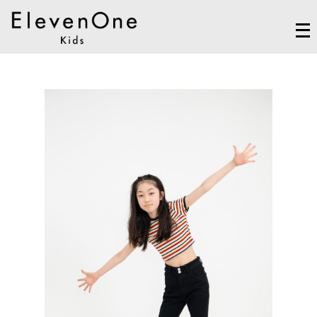
メ
ニ
ュ
ー
を
開
く